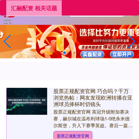
汇融配资 相关话题
股票正规配资官网 巧合吗？千万
浏览热帖：网友发现欧洲转播在亚
洲球员捧杯时切镜头
股票正规配资官网 英冠升级附加赛决
赛，赫尔城在温布利球场1-0绝杀米德
尔斯堡，升入下赛季英超。赛后一篇帖
子在外网爆火：赫尔城的捧杯仪式上，
股票正规配资官网
日本球员平河悠准备捧杯....