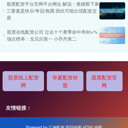
股票配资平台官网平台网址 解说：詹姆斯下家
三要素是快乐/争冠/氛围 因此可能出现配套交
易
股票在线配资公司 过去十个赛季命中率80+%
场次榜单：戈贝尔第一 小乔丹第二
股票线上配资
华夏配资炒
股票配资官
网
股
网
友情链接：
Powered by
汇融配资
RSS地图
HTML地图