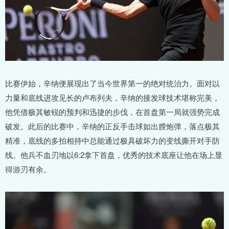
比赛伊始，辛纳便展现出了当今世界第一的绝对统治力。面对以
力量和底线进攻见长的卢布列夫，辛纳的接发球技术堪称完美，
他凭借极其敏锐的预判和迅捷的步伐，在首盘第一局就强势完成
破发。此后的比赛中，辛纳的正反手击球如出膛炮弹，落点极其
精准，底线的多拍相持中总能通过极具破坏力的变线撕开对手防
线。他兵不血刃地以6:2拿下首盘，优秀的技术底座让他在场上显
得游刃有余。