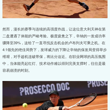
然而，漫长的赛季与连续的高强度作战，让这位意大利天神在第
二盘遭遇了体能的严峻考验。极度疲惫之下，辛纳的一发成功率
骤降至39%，这给了一直寻找反击机会的卢布列夫可乘之机。在
4:1领先的绝佳局势下，发球威力的下降让辛纳的保发局变得举步
维艰，对手趁机连破带保，将比分迫近。在职业网球的高压氛围
中，当体能亮起红灯、技术动作难以得到完美支撑时，往往是最
容易崩溃的时刻。