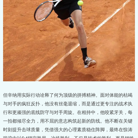
但辛纳用实际行动诠释了何为顶级的拼搏精神。面对体能的枯竭
与对手的疯狂反扑，他没有丝毫退缩，而是通过更专注的战术执
行和更顽强的底线防守与对手周旋。在相持中，他咬紧牙关，每
一拍都倾尽全力，用不屈的意志构筑起新的防线。他不断在关键
时刻提升击球质量，凭借强大的心理素质稳住阵脚，最终在惊涛
骇浪中以6:4锁定胜局。这场胜利，不仅是技术的胜利，更是钢铁