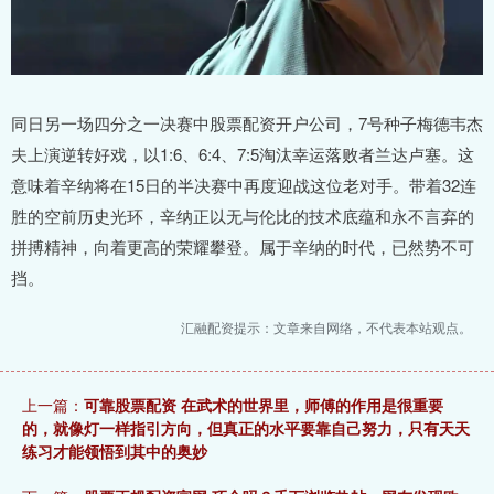
同日另一场四分之一决赛中股票配资开户公司，7号种子梅德韦杰
夫上演逆转好戏，以1:6、6:4、7:5淘汰幸运落败者兰达卢塞。这
意味着辛纳将在15日的半决赛中再度迎战这位老对手。带着32连
胜的空前历史光环，辛纳正以无与伦比的技术底蕴和永不言弃的
拼搏精神，向着更高的荣耀攀登。属于辛纳的时代，已然势不可
挡。
汇融配资提示：文章来自网络，不代表本站观点。
上一篇：
可靠股票配资 在武术的世界里，师傅的作用是很重要
的，就像灯一样指引方向，但真正的水平要靠自己努力，只有天天
练习才能领悟到其中的奥妙